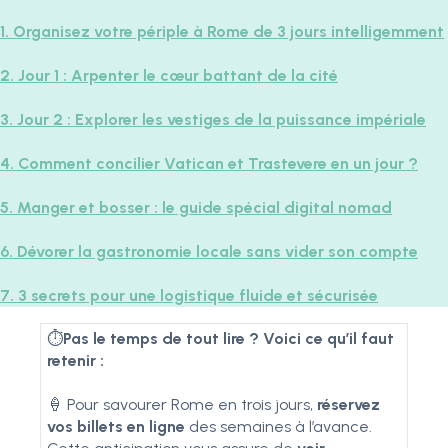
1. Organisez votre périple à Rome de 3 jours intelligemment
2. Jour 1 : Arpenter le cœur battant de la cité
3. Jour 2 : Explorer les vestiges de la puissance impériale
4. Comment concilier Vatican et Trastevere en un jour ?
5. Manger et bosser : le guide spécial digital nomad
6. Dévorer la gastronomie locale sans vider son compte
7. 3 secrets pour une logistique fluide et sécurisée
⏱️
Pas le temps de tout lire ? Voici ce qu’il faut
retenir :
🍦 Pour savourer Rome en trois jours,
réservez
vos billets en ligne
des semaines à l’avance.