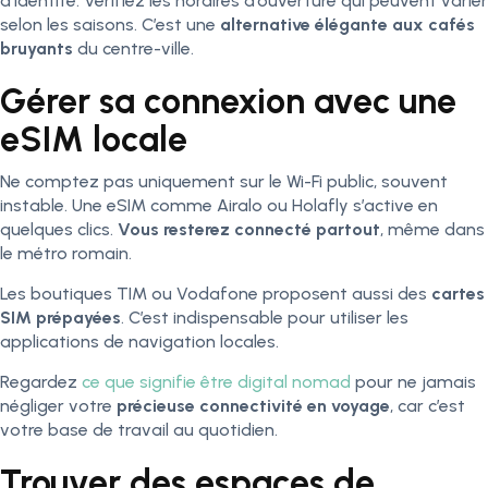
d’identité. Vérifiez les horaires d’ouverture qui peuvent varier
selon les saisons. C’est une
alternative élégante aux cafés
bruyants
du centre-ville.
Gérer sa connexion avec une
eSIM locale
Ne comptez pas uniquement sur le Wi-Fi public, souvent
instable. Une eSIM comme Airalo ou Holafly s’active en
quelques clics.
Vous resterez connecté partout
, même dans
le métro romain.
Les boutiques TIM ou Vodafone proposent aussi des
cartes
SIM prépayées
. C’est indispensable pour utiliser les
applications de navigation locales.
Regardez
ce que signifie être digital nomad
pour ne jamais
négliger votre
précieuse connectivité en voyage
, car c’est
votre base de travail au quotidien.
Trouver des espaces de