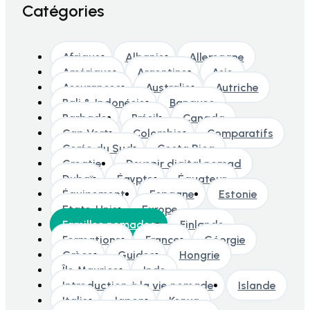
Catégories
Afrique
Albanie
Allemagne
Amérique
Argentine
Asie
Assurances
Australie
Autriche
Bali & Indonésie
Banques
Barbade
Brésil
Canada
Cap Vert
Colombie
Comparatifs
Corée du Sud
Costa Rica
Croatie
Devenir digital nomad
Dubaï
Égypte
Équateur
Équipement
Espagne
Estonie
Etats-Unis
Europe
Familles nomades
Finlande
Formations
France
Géorgie
Grèce
Guides
Hongrie
Île Maurice
Inde
Introduction à la vie nomade
Islande
Italie
Japon
Kenya