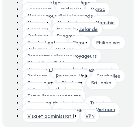
Lancer son business en ligne
Logement
Malaisie
Maroc
Métiers pour digital nomads
Mexique
Monténégro
Namibie
Norvège
Nouvelle-Zélande
Océanie
Panama
Par destination
Pérou
Philippines
Pologne
Portugal
Rencontrer d'autres voyageurs
République Tchèque
Réussir en tant que freelance nomade
Reviews
Royaume-Uni
Seychelles
Singapour
Slovénie
Sri Lanka
Taïwan
Thaïlande
Travailler en voyageant
Trouver sa destination
Turquie
Uruguay
Vie pratique
Vietnam
Visa et administratif
VPN