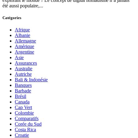
explorant le monde ? Le concept de digital nomadisme n’a jamais
été aussi populaire,...
Catégories
Afrique
Albanie
Allemagne
Amérique
Argentine
Asie
Assurances
Australie
Autriche
Bali & Indonésie
Banques
Barbade
Brésil
Canada
Cap Vert
Colombie
Comparatifs
Corée du Sud
Costa Rica
Croatie