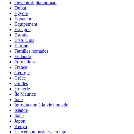
Devenir digital nomad
Dubaï
Égypte
Équateur
Équipement
Espagne
Estonie
Etats-Unis
Europe
Familles nomades
Finlande
Formations
France
Géorgie
Grèce
Guides
Hongrie
Île Maurice
Inde
Introduction à la vie nomade
Islande
Italie
Japon
Kenya
Lancer son business en ligne