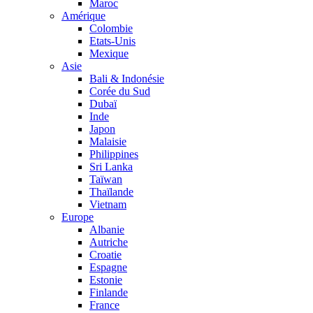
Maroc
Amérique
Colombie
Etats-Unis
Mexique
Asie
Bali & Indonésie
Corée du Sud
Dubaï
Inde
Japon
Malaisie
Philippines
Sri Lanka
Taïwan
Thaïlande
Vietnam
Europe
Albanie
Autriche
Croatie
Espagne
Estonie
Finlande
France