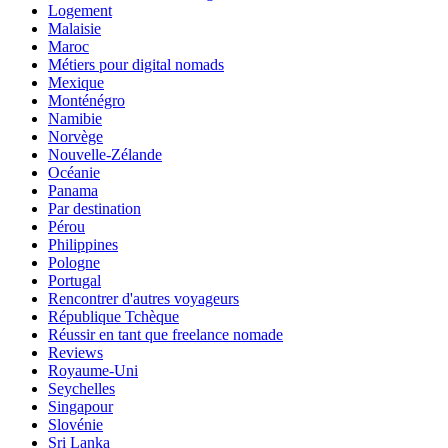
Logement
Malaisie
Maroc
Métiers pour digital nomads
Mexique
Monténégro
Namibie
Norvège
Nouvelle-Zélande
Océanie
Panama
Par destination
Pérou
Philippines
Pologne
Portugal
Rencontrer d'autres voyageurs
République Tchèque
Réussir en tant que freelance nomade
Reviews
Royaume-Uni
Seychelles
Singapour
Slovénie
Sri Lanka