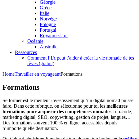
Géorgie
Grèce
Italie
Norvège
Pologne
Portugal
Royaume-Uni
Océanie
Australie
Ressources
Comment l’IA peut t’aider à créer la vie nomade de tes
rêves (gratuit)
Home
Travailler en voyageant
Formations
Formations
Se former est le meilleur investissement qu’un digital nomad puisse
faire. Dans cette rubrique, on sélectionne pour toi les
meilleures
formations pour acquérir des compétences nomades
: no-code,
marketing digital, SEO, copywriting, gestion de projet, langues…
Des formations souvent 100 % en ligne, accessibles depuis
n’importe quelle destination.
On t’aide à choisir en fonction de ton niveau, ton budget et le
métier