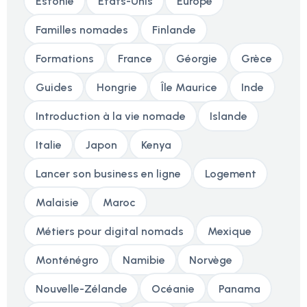
Estonie
Etats-Unis
Europe
Familles nomades
Finlande
Formations
France
Géorgie
Grèce
Guides
Hongrie
Île Maurice
Inde
Introduction à la vie nomade
Islande
Italie
Japon
Kenya
Lancer son business en ligne
Logement
Malaisie
Maroc
Métiers pour digital nomads
Mexique
Monténégro
Namibie
Norvège
Nouvelle-Zélande
Océanie
Panama