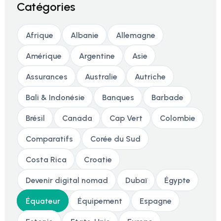
Catégories
Afrique
Albanie
Allemagne
Amérique
Argentine
Asie
Assurances
Australie
Autriche
Bali & Indonésie
Banques
Barbade
Brésil
Canada
Cap Vert
Colombie
Comparatifs
Corée du Sud
Costa Rica
Croatie
Devenir digital nomad
Dubaï
Égypte
Équateur
Équipement
Espagne