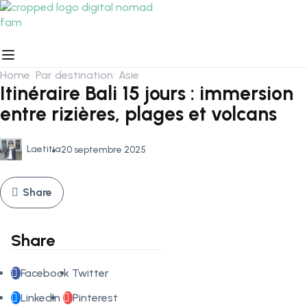
Home
Par destination
Asie
Itinéraire Bali 15 jours : immersion
entre rizières, plages et volcans
Laetitia
20 septembre 2025
Share
Share
Facebook
Twitter
LinkedIn
Pinterest