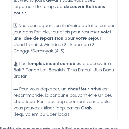
⌛​​ Avec 15 jours devant vous, vous avez
largement le temps de
découvrir Bali sans
courir.
🗓️ Nous partageons un itinéraire détaillé jour par
jour dans l’article, toutefois pour résumer
voici
une idée de répartition pour votre séjour
:
Ubud (3 nuits), Munduk (2), Sidemen (2),
Canggu/Seminyak (4-5).
🛕 Les
temples incontournables
à découvrir à
Bali ? Tanah Lot, Besakih, Tirta Empul, Ulun Danu
Bratan.
🚗​ Pour vous déplacer, un
chauffeur privé
est
recommandé, la conduite pouvant être un peu
chaotique. Pour des déplacements ponctuels,
vous pouvez utiliser l’application
Grab
(l’équivalent du Uber local)
Il suffit de quelques minutes à Bali pour sentir qu’on est