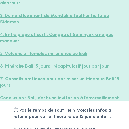
alentours
3. Du nord luxuriant de Munduk à l’authenticité de
Sidemen
4. Entre plage et surf : Canggu et Seminyak à ne pas
manquer
5. Volcans et temples millénaires de Bali
6. Itinéraire Bali 15 jours : récapitulatif jour par jour
7. Conseils pratiques pour optimiser un itinéraire Bali 15
jours
Conclusion : Bali, c’est une invitation à l’émerveillement
⏱️
Pas le temps de tout lire ? Voici les infos à
retenir pour votre itinéraire de 15 jours à Bali :