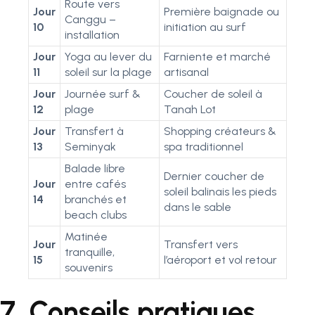
Route vers
Jour
Première baignade ou
Canggu –
10
initiation au surf
installation
Jour
Yoga au lever du
Farniente et marché
11
soleil sur la plage
artisanal
Jour
Journée surf &
Coucher de soleil à
12
plage
Tanah Lot
Jour
Transfert à
Shopping créateurs &
13
Seminyak
spa traditionnel
Balade libre
Dernier coucher de
Jour
entre cafés
soleil balinais les pieds
14
branchés et
dans le sable
beach clubs
Matinée
Jour
Transfert vers
tranquille,
15
l’aéroport et vol retour
souvenirs
7. Conseils pratiques