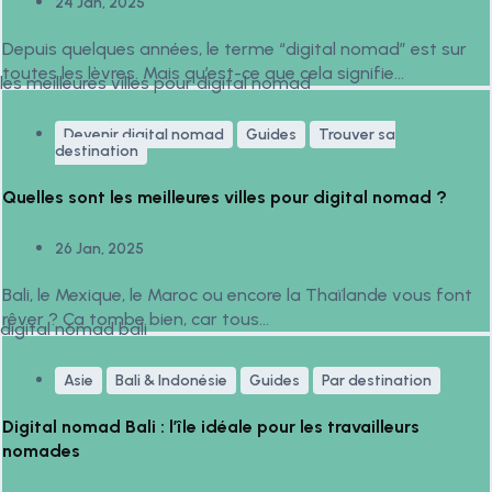
24 Jan, 2025
Depuis quelques années, le terme “digital nomad” est sur
toutes les lèvres. Mais qu’est-ce que cela signifie
réellement...
Devenir digital nomad
Guides
Trouver sa
destination
Quelles sont les meilleures villes pour digital nomad ?
26 Jan, 2025
Bali, le Mexique, le Maroc ou encore la Thaïlande vous font
rêver ? Ça tombe bien, car tous...
Asie
Bali & Indonésie
Guides
Par destination
Digital nomad Bali : l’île idéale pour les travailleurs
nomades