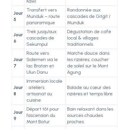
Kawi
Transfert vers
Randonnée aux
Jour
Munduk – route
cascades de Gitgit /
5
panoramique
Munduk
Trek jusqu’aux
Dégustation de café
Jour
cascades de
local & villages
6
Sekumpul
traditionnels
Route vers
Marche douce dans
Jour
Sidemen via le
les rizières, coucher
7
lac Bratan et
de soleil sur le Mont
Ulun Danu
Agung
Immersion locale
Jour
: ateliers
Balade au cœur des
8
artisanat ou
rizières et temps libre
cuisine
Départ tôt pour
Bain relaxant dans les
Jour
l’ascension du
sources chaudes
9
Mont Batur
proches