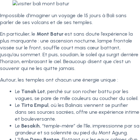
Impossible d’imaginer un voyage de 15 jours à Bali sans
parler de ses volcans et de ses temples.
En particulier, le
Mont Batur
est sans doute l’expérience la
plus marquante : une ascension nocturne, lampe frontale
vissée sur le front, souffle court mais cœur battant,
jusqu’au sommet. Et puis, soudain, le soleil qui surgit derrière
l’horizon, embrasant le ciel. Beaucoup disent que c’est un
souvenir qui ne les quitte jamais.
Autour, les temples ont chacun une énergie unique :
Le
Tanah Lot
, perché sur son rocher battu par les
vagues, se pare de mille couleurs au coucher du soleil.
Le
Tirta Empul
, où les Balinais viennent se purifier
dans ses sources sacrées, offre une expérience intime
et bouleversante.
Le
Besakih
,
“temple-mère”
de l’île, impressionne par sa
grandeur et sa solennité au pied du Mont Agung.
L’
Ulun Danu Bratan
, flottant sur les eaux calmes d’un