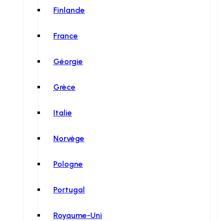
Finlande
France
Géorgie
Grèce
Italie
Norvège
Pologne
Portugal
Royaume-Uni