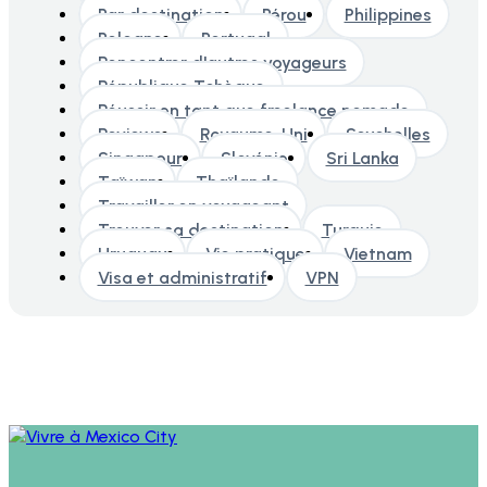
Par destination
Pérou
Philippines
Pologne
Portugal
Rencontrer d'autres voyageurs
République Tchèque
Réussir en tant que freelance nomade
Reviews
Royaume-Uni
Seychelles
Singapour
Slovénie
Sri Lanka
Taïwan
Thaïlande
Travailler en voyageant
Trouver sa destination
Turquie
Uruguay
Vie pratique
Vietnam
Visa et administratif
VPN