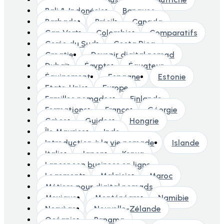
Bali & Indonésie
Banques
Barbade
Brésil
Canada
Cap Vert
Colombie
Comparatifs
Corée du Sud
Costa Rica
Croatie
Devenir digital nomad
Dubaï
Égypte
Équateur
Équipement
Espagne
Estonie
Etats-Unis
Europe
Familles nomades
Finlande
Formations
France
Géorgie
Grèce
Guides
Hongrie
Île Maurice
Inde
Introduction à la vie nomade
Islande
Italie
Japon
Kenya
Lancer son business en ligne
Logement
Malaisie
Maroc
Métiers pour digital nomads
Mexique
Monténégro
Namibie
Norvège
Nouvelle-Zélande
Océanie
Panama