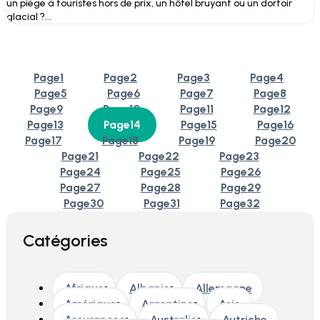
un piège à touristes hors de prix, un hôtel bruyant ou un dortoir
glacial ?...
Page
1
Page
2
Page
3
Page
4
Page
5
Page
6
Page
7
Page
8
Page
9
Page
10
Page
11
Page
12
Page
13
Page
14
Page
15
Page
16
Page
17
Page
18
Page
19
Page
20
Page
21
Page
22
Page
23
Page
24
Page
25
Page
26
Page
27
Page
28
Page
29
Page
30
Page
31
Page
32
Catégories
Afrique
Albanie
Allemagne
Amérique
Argentine
Asie
Assurances
Australie
Autriche